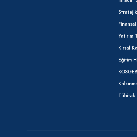
İhracat 
Strateji
Finansa
Yatırım 
Kırsal K
Eğitim H
KOSGEB 
Kalkınma
Tübitak 